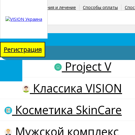
Главная
Заболевания и лечение
Способы оплаты
Спос
+38(067)771-38-90
+38(098)067-71-58
Регистрация
Project V
товаров: 0
на сумму: 0 грн
Классика VISION
Косметика SkinCare
Мужской комплекс