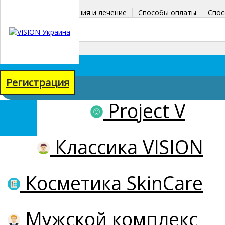
Главная
Заболевания и лечение
Способы оплаты
Спос
+38(067)771-38-90
+38(098)067-71-58
Регистрация
Project V
товаров: 0
на сумму: 0 грн
Классика VISION
Косметика SkinCare
Мужской комплекс