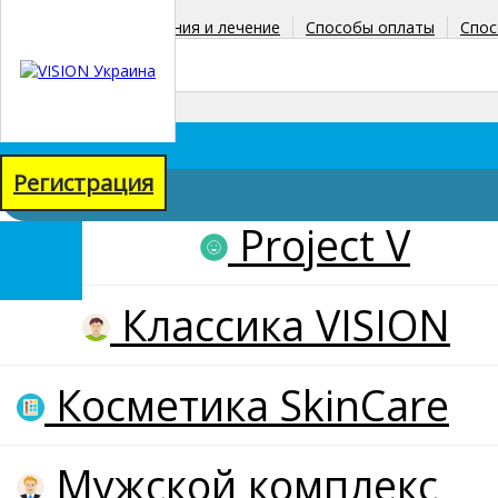
Главная
Заболевания и лечение
Способы оплаты
Спос
+38(067)771-38-90
+38(098)067-71-58
Регистрация
Project V
товаров: 0
на сумму: 0 грн
Классика VISION
Косметика SkinCare
Мужской комплекс