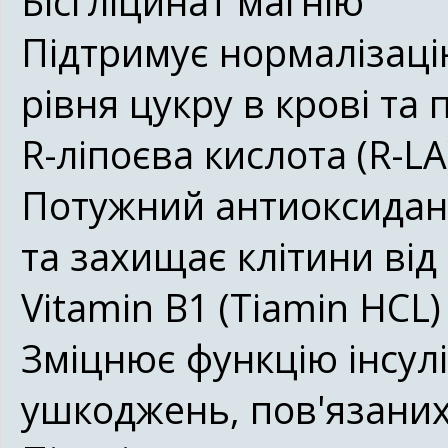
Бісгліцинат магнію
Підтримує нормалізаці
рівня цукру в крові та
R-ліпоєва кислота (R-LA
Потужний антиоксидант
та захищає клітини від
Vitamin B1 (Tiamin HCL)
Зміцнює функцію інсулі
ушкоджень, пов'язаних 