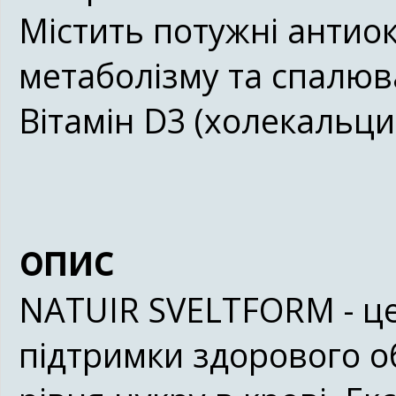
Містить потужні анти
метаболізму та спалю
Вітамін D3
опис
NATUIR SVELTFORM - це
підтримки здорового о