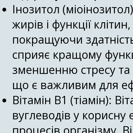
Інозитол (міоінозитол)
жирів і функції кліти
покращуючи здатність
сприяє кращому функ
зменшенню стресу та
що є важливим для еф
Вітамін B1 (тіамін):
Віт
вуглеводів у корисну
процесів організму. В