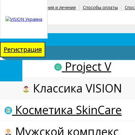
Главная
Заболевания и лечение
Способы оплаты
Спос
+38(067)771-38-90
+38(098)067-71-58
Регистрация
Project V
товаров: 0
на сумму: 0 грн
Классика VISION
Косметика SkinCare
Мужской комплекс