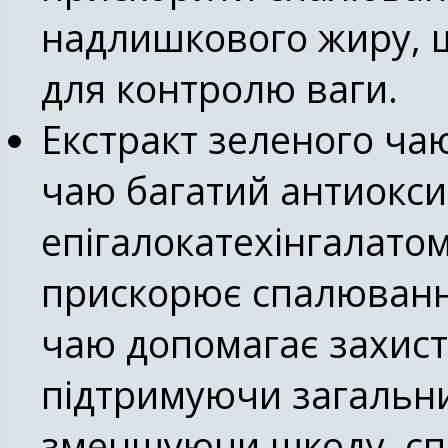
надлишкового жиру, 
для контролю ваги.
Екстракт зеленого чаю 
чаю багатий антиокс
епігалокатехінгалатом
прискорює спалювання
чаю допомагає захист
підтримуючи загальний
зменшуючи шкоду, сп