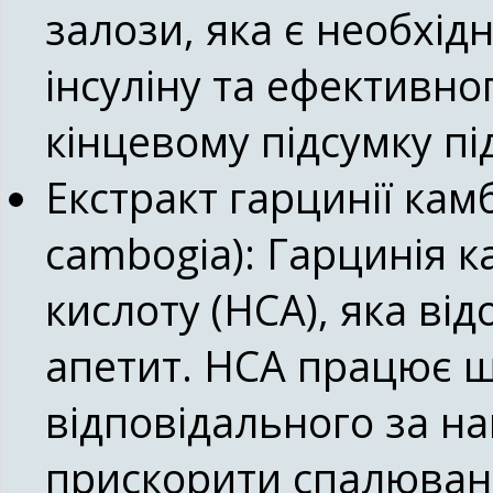
залози, яка є необхі
інсуліну та ефективно
кінцевому підсумку п
Екстракт гарцинії камб
cambogia):
Гарцинія к
кислоту (HCA), яка ві
апетит. HCA працює ш
відповідального за н
прискорити спалюван