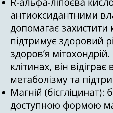
R-альфа-ліпоєва кисло
антиоксидантними вла
допомагає захистити 
підтримує здоровий р
здоров’я мітохондрій
клітинах, він відігра
метаболізму та підтр
Магній (бісгліцинат):
б
доступною формою маг