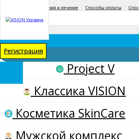
Главная
Заболевания и лечение
Способы оплаты
Спос
+38(067)771-38-90
+38(098)067-71-58
Регистрация
Project V
товаров: 0
на сумму: 0 грн
Классика VISION
Косметика SkinCare
Мужской комплекс