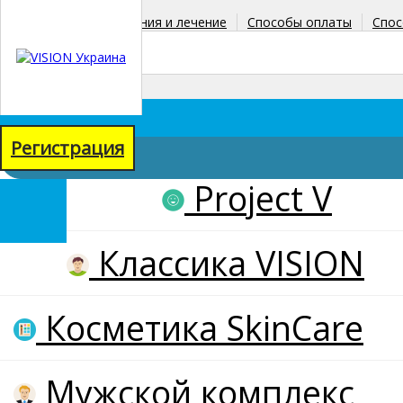
Главная
Заболевания и лечение
Способы оплаты
Спос
+38(067)771-38-90
+38(098)067-71-58
Регистрация
Project V
товаров: 0
на сумму: 0 грн
Классика VISION
Косметика SkinCare
Мужской комплекс